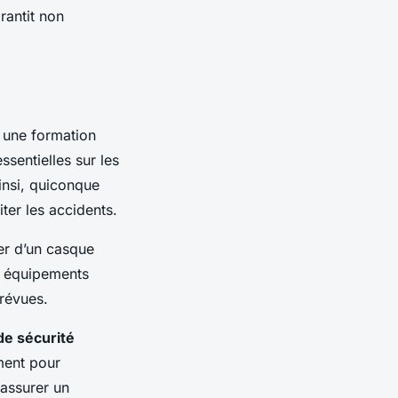
rantit non
e une formation
sentielles sur les
insi, quiconque
ter les accidents.
ser d’un casque
es équipements
prévues.
de sécurité
ement pour
 assurer un