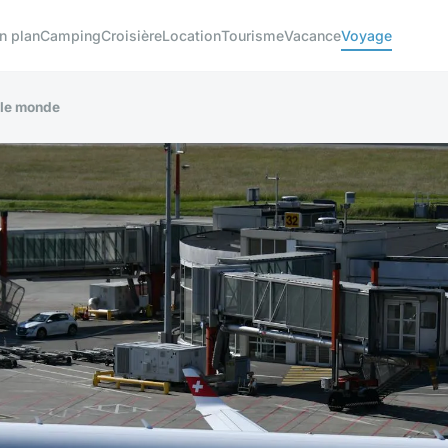
n plan
Camping
Croisière
Location
Tourisme
Vacance
Voyage
 le monde