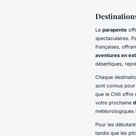
Destination
Le
parapente
off
spectaculaires. P
françaises, offra
aventures en ext
désertiques, repr
Chaque destinatio
sont connus pour 
que le Chili offr
votre prochaine
d
météorologiques l
Pour les débutant
tandis que les pi