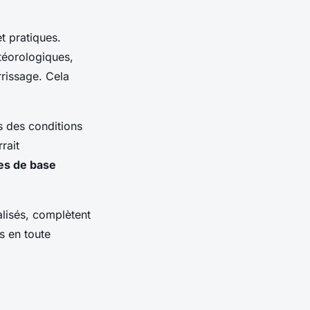
t pratiques.
téorologiques,
rrissage. Cela
ns des conditions
rait
es de base
alisés, complètent
s en toute