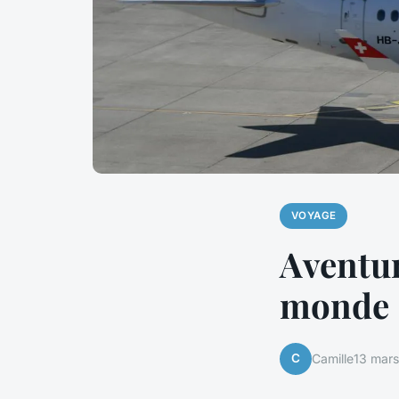
VOYAGE
Aventur
monde
C
Camille
13 mar