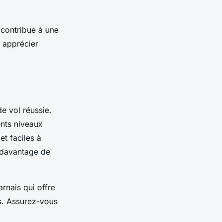
 contribue à une
r apprécier
e vol réussie.
ents niveaux
et faciles à
t davantage de
harnais qui offre
es. Assurez-vous