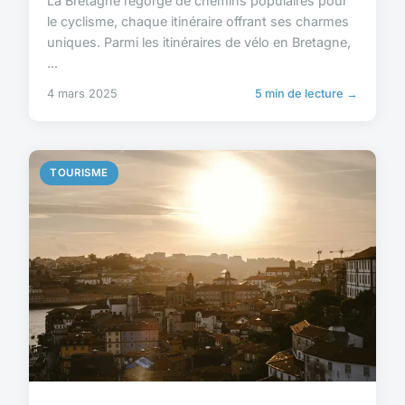
La Bretagne regorge de chemins populaires pour
le cyclisme, chaque itinéraire offrant ses charmes
uniques. Parmi les itinéraires de vélo en Bretagne,
...
4 mars 2025
5 min de lecture →
TOURISME