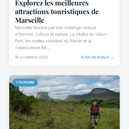
Explorez les meilleures
attractions touristiques de
Marseille
Marseille fascine par son mélange unique
d'histoire, culture et nature. La vitalité du Vieux-
Port, les ruelles colorées du Panier et la
majestueuse Ba...
18 novembre 2025
6 min de lecture →
TOURISME