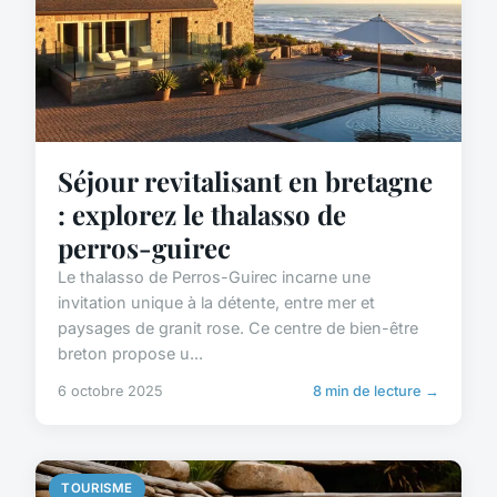
Séjour revitalisant en bretagne
: explorez le thalasso de
perros-guirec
Le thalasso de Perros-Guirec incarne une
invitation unique à la détente, entre mer et
paysages de granit rose. Ce centre de bien-être
breton propose u...
6 octobre 2025
8 min de lecture →
TOURISME