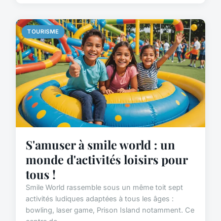
TOURISME
S'amuser à smile world : un
monde d'activités loisirs pour
tous !
Smile World rassemble sous un même toit sept
activités ludiques adaptées à tous les âges :
bowling, laser game, Prison Island notamment. Ce